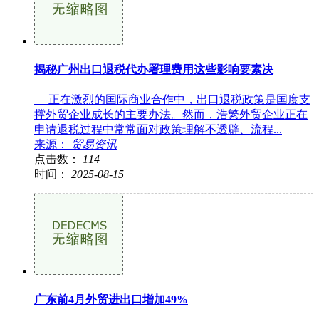
揭秘广州出口退税代办署理费用这些影响要素决
正在激烈的国际商业合作中，出口退税政策是国度支
撑外贸企业成长的主要办法。然而，浩繁外贸企业正在
申请退税过程中常常面对政策理解不透辟、流程...
来源：
贸易资讯
点击数：
114
时间：
2025-08-15
广东前4月外贸进出口增加49%