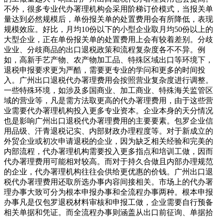
不外，很多专业代办署理机构会采用阶梯订价模式，当报关单
量达到必然规模后，单份报关单的处置费用会有所降低，表现
规模效应。好比，月均10份以下的小型企业取月均50份以上的
大型企业，正在单份报关单的处置费用上会有较着差别。分歧
业业、分歧商品的出口退税政策和流程复杂度各不不异。例
如，高新手艺产物、农产物加工品、特殊区域出口等环境下，
退税申报要求更为严酷，需要更专业的学问和更多的时间投
入。广州出口退税代办署理费用会按照营业复杂度进行调整。
一些特殊环境，如涉及多国商业、加工商业、特殊海关监管区
域的营业等，凡是需方法取更高的代办署理费用，由于这些营
业需要代办署理机构投入更多专业资本。企业本身的天分情况
也是影响广州出口退税代办署理费用的主要要素。包罗企业信
用品级、汗青退税记实、内部财政办理程度等。对于新成立的
外贸企业或初次申请退税的企业，因为缺乏相关经验和完美的
内部流程，代办署理机构需要投入更多指点和培训工做，因而
代办署理费用可能相对较高。而对于持久合做且内部办理规范
的企业，代办署理机构往往会供给更优惠的价钱。广州出口退
税代办署理费用还取所选办事内容间接相关。市场上的代办署
理办事大致可分为根本申报办事和全流程办事两种。根本申报
办事凡是仅包罗退税材料审核和申报工做，企业需要自行预备
相关单据和凭证。而全流程办事则涵盖从出口前征询、单据拾