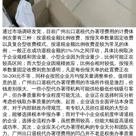
通过市场调研发觉，目前广州出口退税代办署理费用的计费体
例次要有三种：按退税金额比例收费、按报关单数量固定收费
以及复合型收费模式。按退税金额比例收费是较为常见的体
例，一般正在成功退税金额的1%-5%之间浮动，具体比例取决
于企业规模和营业量。小型企业因为营业量少，比例可能正在
较高区间；而大型企业因规模效应，比例会相对较低。按报关
单数量固定收费则愈加通明，凡是每份报关单的处置费正在
50-200元不等，同样会按照企业月均报关量调整单价。值得留
意的是，广州出口退税代办署理费用的市场所作很是激烈，价
钱差别很大。一些小型代办署理机构可能供给极低价钱吸引客
户，但办事质量和专业程度可能无法。企业正在选择时应分析
考虑价钱取办事质量的均衡。起首，企业该当全面评估本身需
求。对于内部财政办理规范、有专职人员担任退税的大型企
业，能够选择根本申报办事；而对于中小企业或初度申请退税
的企业，选择全流程办事，虽然费用较高，但能大幅提高退税
成功率。其次，企业应关心代办署理机构的专业天分和团队实
力。广州出口退税代办署理费用的凹凸并不老是权衡办事质量