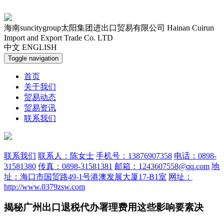
海南suncitygroup太阳集团进出口贸易有限公司
Hainan Cuirun
Import and Export Trade Co. LTD
中文
ENGLISH
Toggle navigation
首页
关于我们
贸易动态
贸易资讯
联系我们
联系我们
联系人：陈女士
手机号：13876907358
电话：0898-
31581380
传真：0898-31581381
邮箱：1243607558@qq.com
地
址：海口市国贸路49-1号港澳发展大厦17-B1室
网址：
http://www.0379zsw.com
揭秘广州出口退税代办署理费用这些影响要素决