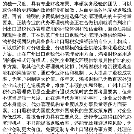
的独一尺度。具有专业财税布景、丰硕实务经验的团队，可以
或许供给更精确的政策解读和操做，从而更高效地完成退税流
程。再者，通明的收费机制也是选择代办署理机构的主要考量
要素。正轨专业的代办署理机构会正在合做初期就明白列出广
州出口退税代办署理费用的计较体例和预估金额，避免后期呈
现现性收费。正在浩繁广州出口退税代办署理办事供给商中，
鸿裕财税团队由具备多年出口退税实操经验的专业人士构成，
可以或许针对分歧业业、分歧规模的企业供给定制化退税处理
方案。正在广州出口退税代办署理费用方面，鸿裕财税采用通
明的阶梯式订价模式，按照企业现实环境供给最具性价比的办
事方案。取其他代办署理机构比拟，鸿裕财税出格沉视退税全
流程的风险管控，通过专业评估和机制，大大提高了退税成功
率，为客户创制更大价值。多年来，鸿裕财税已为数百家外贸
企业成功打点退税营业，堆集了丰硕的实和经验。广州出口退
税代办署理费用是企业进行退税决策时的主要考量要素，但毫
不该当是独一尺度。正在选择代办署理办事时，企业应分析考
虑本身需求、代办署理机构专业度以及办事质量等多方面要
素。出口退税做为国度支撑外贸成长的主要政策东西，对企业
降低成本、提拔合作力具有主要意义。选择专业靠得住的代办
署理机构，不只能提高退税效率，还能无效规避退税风险，为
企业创制更大价值。免费定制专业出口退税办事方案，处理任