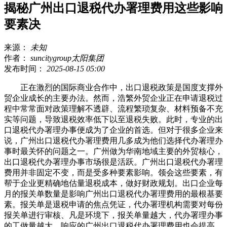
揭秘广州出口退税代办署理费用这些影响
要素决
来源：
未知
作者：
suncitygroup太阳集团
发布时间：
2025-08-15 05:00
正在激烈的国际商业合作中，出口退税政策是国度支撑外
贸企业成长的主要办法。然而，浩繁外贸企业正在申请退税过
程中常常面对政策理解不透辟、流程繁琐复杂、材料预备不充
实等问题，导致退税效率低下以至退税失败。此时，专业的出
口退税代办署理办事便成为了企业的首选。但对于很多企业来
说，广州出口退税代办署理费用几多成为他们选择代办署理办
事时最关怀的问题之一。广州做为华南地域主要的外贸核心，
出口退税代办署理办事市场很是活跃。广州出口退税代办署理
费用并非固定不变，而是受多种要素影响。领会这些要素，有
帮于企业更精确地估量退税成本，做好财政规划。出口企业每
月的报关单数量是影响广州出口退税代办署理费用的最根基要
素。报关单是退税申请的焦点凭证，代办署理机构需要对每份
报关单进行审核、凡是环境下，报关单量越大，代办署理办事
的工做量越大，响应的广州出口退税代办署理费用也会提高。