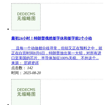
最初24小时！特朗普俄然签字休和签字前2个小动
且每一个动做都分歧寻常，但却又正在预料之中，就
正在白宫时间8月6日，特朗普放出第一大招，对所有进
口至美国的芯片、半导体加征100%关税。 不外这个...
来源：
贸易资讯
点击数：
142
时间：
2025-08-20