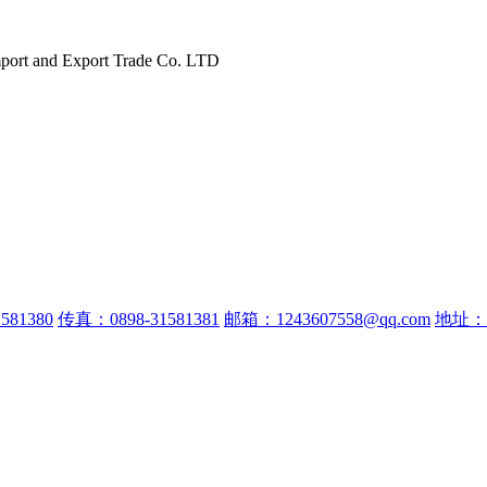
port and Export Trade Co. LTD
581380
传真：0898-31581381
邮箱：1243607558@qq.com
地址：