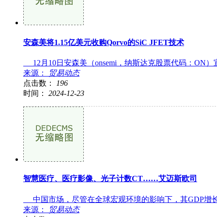
安森美将1.15亿美元收购Qorvo的SiC JFET技术
12月10日安森美（onsemi，纳斯达克股票代码：ON）宣布
来源：
贸易动态
点击数：
196
时间：
2024-12-23
智慧医疗、医疗影像、光子计数CT……艾迈斯欧司
中国市场，尽管在全球宏观环境的影响下，其GDP增长
来源：
贸易动态