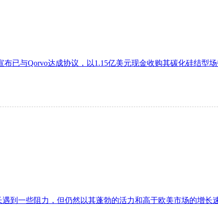
已与Qorvo达成协议，以1.15亿美元现金收购其碳化硅结型场效应晶体管
遇到一些阻力，但仍然以其蓬勃的活力和高于欧美市场的增长速度