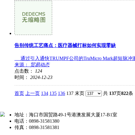
告别传统工艺痛点：医疗器械打标如何实现零缺
通过引入通快TRUMPF公司的TruMicro Mark超
来源：
贸易动态
点击数：
124
时间：
2024-12-23
首页
上一页
134
135
136
137 末页
共
137
页
822
条
地址：海口市国贸路49-1号港澳发展大厦17-B1室
电话：0898-31581380
传真：0898-31581381