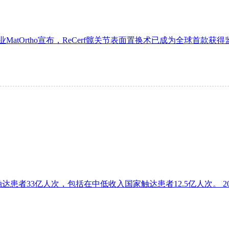
atOrtho宣布，ReCerf髋关节表面置换术已成为全球首款获
33亿人次，包括在中低收入国家触达患者12.5亿人次。 2024年